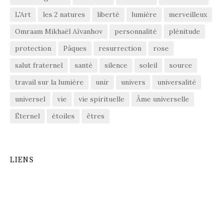
L'Art
les 2 natures
liberté
lumière
merveilleux
Omraam Mikhaël Aïvanhov
personnalité
plénitude
protection
Pâques
resurrection
rose
salut fraternel
santé
silence
soleil
source
travail sur la lumière
unir
univers
universalité
universel
vie
vie spirituelle
Âme universelle
Éternel
étoiles
êtres
LIENS