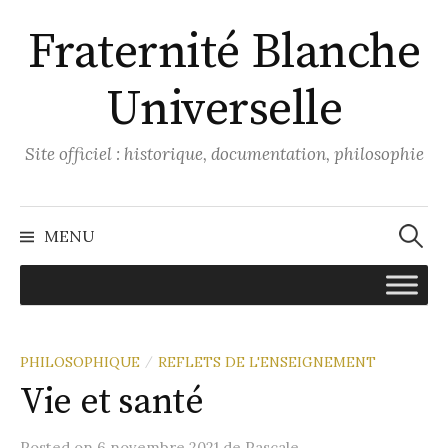
Aller
Fraternité Blanche
au
contenu
Universelle
Site officiel : historique, documentation, philosophie
Recher
MENU
PHILOSOPHIQUE
REFLETS DE L'ENSEIGNEMENT
/
Vie et santé
Posted
on
6 novembre 2021
de
Pascale