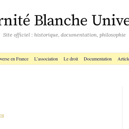
rnité Blanche Unive
Site officiel : historique, documentation, philosophie
verse en France
L’association
Le droit
Documentation
Articl
ES