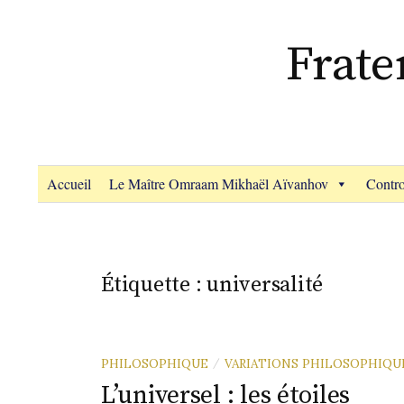
Aller
au
Frate
contenu
Accueil
Le Maître Omraam Mikhaël Aïvanhov
Contro
Étiquette :
universalité
PHILOSOPHIQUE
VARIATIONS PHILOSOPHIQU
/
L’universel : les étoiles