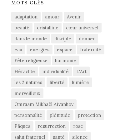
MOTS-CLÉS
adaptation
amour
Avenir
beauté
cristalline
cœur universel
dans le monde
disciple
donner
eau
energies
espace
fraternité
Fête religieuse
harmonie
Héraclite
individualité
L'Art
les 2 natures
liberté
lumière
merveilleux
Omraam Mikhaël Aïvanhov
personnalité
plénitude
protection
Pâques
resurrection
rose
salut fraternel
santé
silence