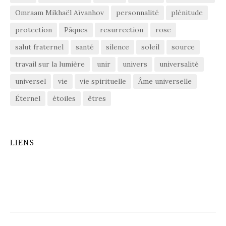
Omraam Mikhaël Aïvanhov
personnalité
plénitude
protection
Pâques
resurrection
rose
salut fraternel
santé
silence
soleil
source
travail sur la lumière
unir
univers
universalité
universel
vie
vie spirituelle
Âme universelle
Éternel
étoiles
êtres
LIENS