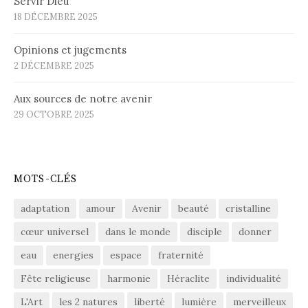
Servir Dieu
18 DÉCEMBRE 2025
Opinions et jugements
2 DÉCEMBRE 2025
Aux sources de notre avenir
29 OCTOBRE 2025
MOTS-CLÉS
adaptation
amour
Avenir
beauté
cristalline
cœur universel
dans le monde
disciple
donner
eau
energies
espace
fraternité
Fête religieuse
harmonie
Héraclite
individualité
L'Art
les 2 natures
liberté
lumière
merveilleux