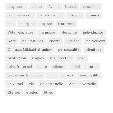
adaptation
amour
Avenir
beauté
cristalline
cœur universel
dans le monde
disciple
donner
eau
energies
espace
fraternité
Fête religieuse
harmonie
Héraclite
individualité
L'Art
les 2 natures
liberté
lumière
merveilleux
Omraam Mikhaël Aïvanhov
personnalité
plénitude
protection
Pâques
resurrection
rose
salut fraternel
santé
silence
soleil
source
travail sur la lumière
unir
univers
universalité
universel
vie
vie spirituelle
Âme universelle
Éternel
étoiles
êtres