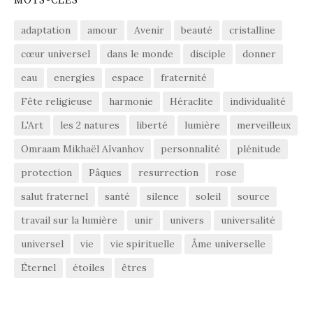
MOTS-CLÉS
adaptation
amour
Avenir
beauté
cristalline
cœur universel
dans le monde
disciple
donner
eau
energies
espace
fraternité
Fête religieuse
harmonie
Héraclite
individualité
L'Art
les 2 natures
liberté
lumière
merveilleux
Omraam Mikhaël Aïvanhov
personnalité
plénitude
protection
Pâques
resurrection
rose
salut fraternel
santé
silence
soleil
source
travail sur la lumière
unir
univers
universalité
universel
vie
vie spirituelle
Âme universelle
Éternel
étoiles
êtres