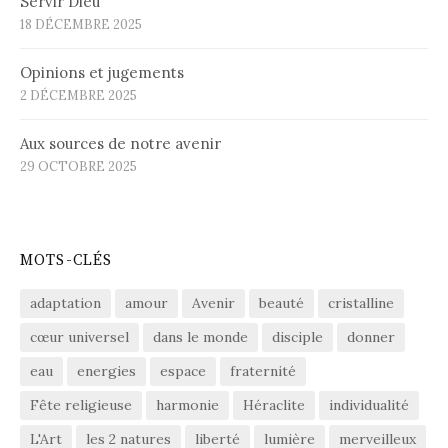
Servir Dieu
18 DÉCEMBRE 2025
Opinions et jugements
2 DÉCEMBRE 2025
Aux sources de notre avenir
29 OCTOBRE 2025
MOTS-CLÉS
adaptation
amour
Avenir
beauté
cristalline
cœur universel
dans le monde
disciple
donner
eau
energies
espace
fraternité
Fête religieuse
harmonie
Héraclite
individualité
L'Art
les 2 natures
liberté
lumière
merveilleux