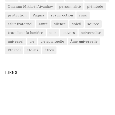
Omraam Mikhaël Aïvanhov
personnalité
plénitude
protection
Pâques
resurrection
rose
salut fraternel
santé
silence
soleil
source
travail sur la lumière
unir
univers
universalité
universel
vie
vie spirituelle
Âme universelle
Éternel
étoiles
êtres
LIENS