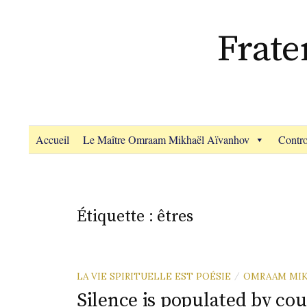
Aller
au
Frate
contenu
Accueil
Le Maître Omraam Mikhaël Aïvanhov
Contro
Étiquette :
êtres
LA VIE SPIRITUELLE EST POÉSIE
OMRAAM MIK
/
Silence is populated by cou