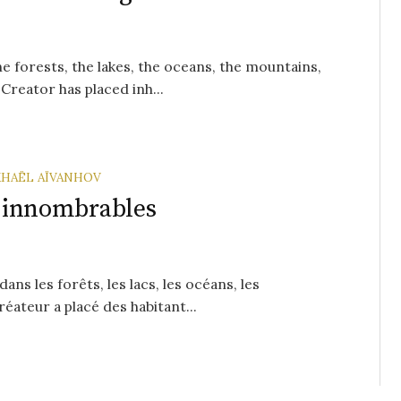
the forests, the lakes, the oceans, the mountains,
reator has placed inh...
HAËL AÏVANHOV
re innombrables
ans les forêts, les lacs, les océans, les
éateur a placé des habitant...