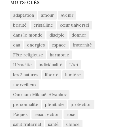
MOTS-CLÉS
adaptation
amour
Avenir
beauté
cristalline
cœur universel
dans le monde
disciple
donner
eau
energies
espace
fraternité
Fête religieuse
harmonie
Héraclite
individualité
L'Art
les 2 natures
liberté
lumière
merveilleux
Omraam Mikhaël Aïvanhov
personnalité
plénitude
protection
Pâques
resurrection
rose
salut fraternel
santé
silence