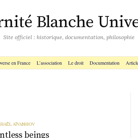
rnité Blanche Unive
Site officiel : historique, documentation, philosophie
verse en France
L’association
Le droit
Documentation
Articl
HAËL AÏVANHOV
ntless beings